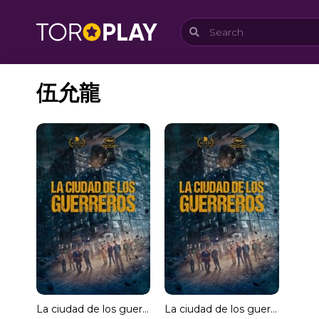
伍允龍
La ciudad de los guerreros
La ciudad de los guerreros