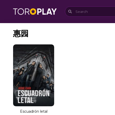
惠园
Escuadrón letal