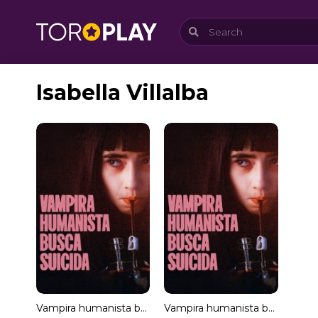
Isabella Villalba
Vampira humanista busca suicida
Vampira humanista busca suicida