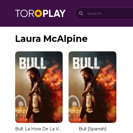
Laura McAlpine
Bull: La Hora De La Venganza [Subtitulado]
Bull [Spanish]