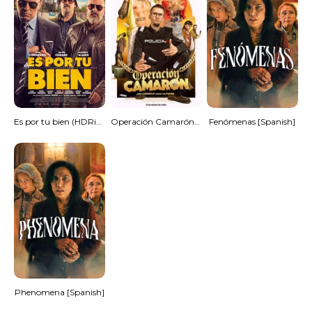
Es por tu bien (HDRip) Español Torrent
Operación Camarón [Spanish]
Fenómenas [Spanish]
Phenomena [Spanish]