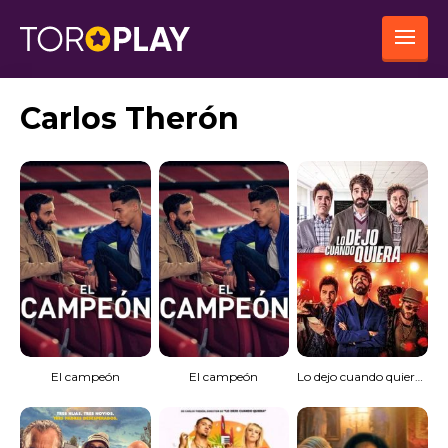
Carlos Therón
El campeón
El campeón
Lo dejo cuando quiera (MKV) Español Torrent