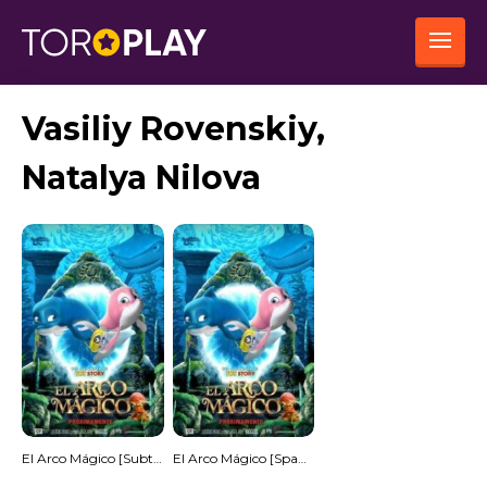
Vasiliy Rovenskiy,
Natalya Nilova
El Arco Mágico [Subtitulado]
El Arco Mágico [Spanish]