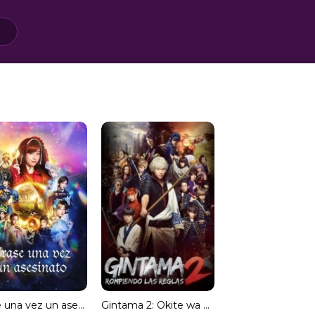
Érase una vez un asesinato
Gintama 2: Okite wa Yaburu tame ni koso Aru [Subtitulado]