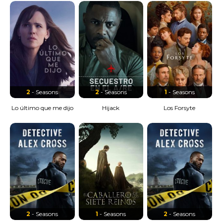
2
- Seasons
2
- Seasons
1
- Seasons
Lo último que me dijo
Hijack
Los Forsyte
2
- Seasons
1
- Seasons
2
- Seasons