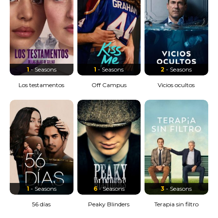
1
- Seasons
1
- Seasons
2
- Seasons
Los testamentos
Off Campus
Vicios ocultos
1
- Seasons
6
- Seasons
3
- Seasons
56 días
Peaky Blinders
Terapia sin filtro