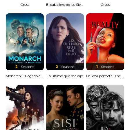
Cross
El caballero de los Siete Reinos
Cross
2
- Seasons
2
- Seasons
1
- Seasons
Monarch: El legado de los monstruos
Lo último que me dijo
Belleza perfecta (The Beauty)