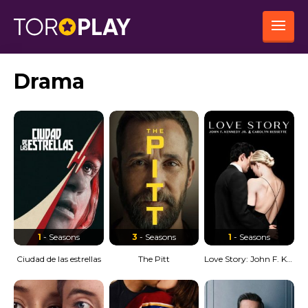
Drama
1
- Seasons
3
- Seasons
1
- Seasons
Ciudad de las estrellas
The Pitt
Love Story: John F. Kennedy Jr. y Carolyn Bessette