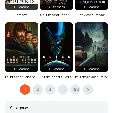
1
- Seasons
4
- Seasons
1
- Seasons
Tempest
Sisi: Emperatriz de Austria
Rey y conquistador
1
- Seasons
1
- Seasons
1
- Seasons
La lista final: Lobo negro
Alien: Planeta Tierra
It: Bienvenidos a Derry
1
2
3
…
162
Categorias