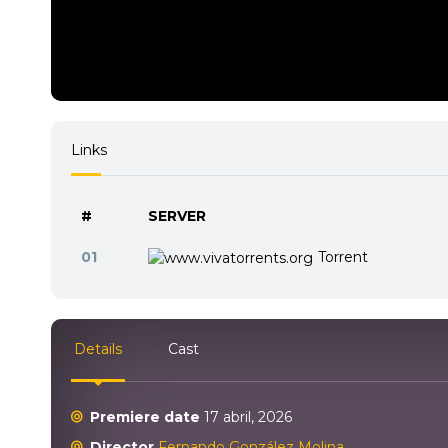
Links
#
SERVER
01
Torrent
Details
Cast
Premiere date
17 abril, 2026
Director
Fernando González Molina