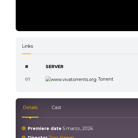
Links
#
SERVER
01
Torrent
Details
Cast
Premiere date
5 marzo, 2026
Director
Tom Harper