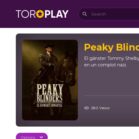
Peaky Blin
El gánster Tommy Shelby r
en un complot nazi.
280 Views
Options