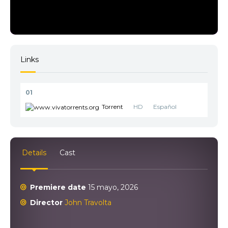
Links
01
Torrent
HD
Español
Details
Cast
Premiere date
15 mayo, 2026
Director
John Travolta