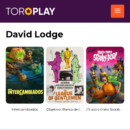
David Lodge
Intercambiados
Objetivo: Banco de Inglaterra (MKV) Español Torrent
¡Truco o trato Scooby-Doo! [Subtitulado]