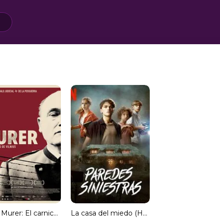
Caso Murer: El carnicero de Vilnius (HDRip) Torrent
La casa del miedo (HDRip) Torrent