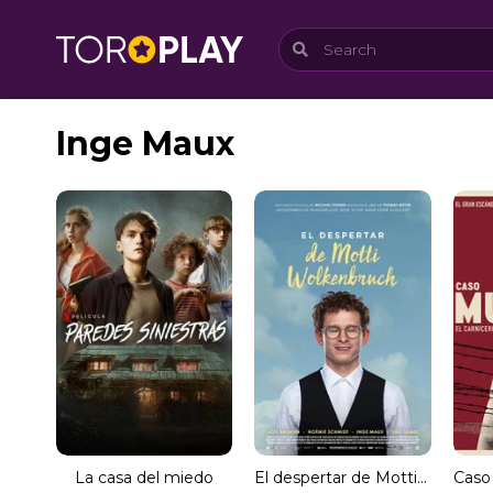
Inge Maux
La casa del miedo
El despertar de Motti Wolkenbruch (MKV) Español Torrent