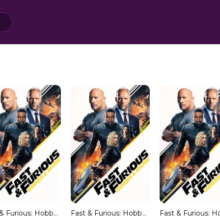
Fast & Furious: Hobbs & Shaw (HDRip) Español Torrent
Fast & Furious: Hobbs & Shaw 4K UHD [HDR] (Trial)