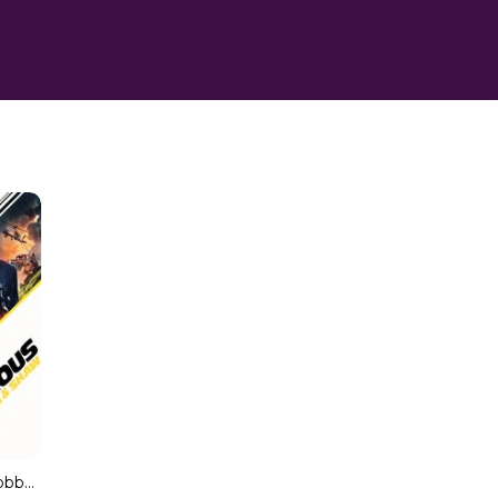
Fast & Furious: Hobbs & Shaw (4K) (1080p) (Dual)