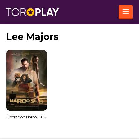
Lee Majors
Operación Narco [Subtitulado]