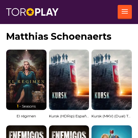
Matthias Schoenaerts
1
- Seasons
El régimen
Kursk (HDRip) Español Torrent
Kursk (MKV) (Dual) Torrent