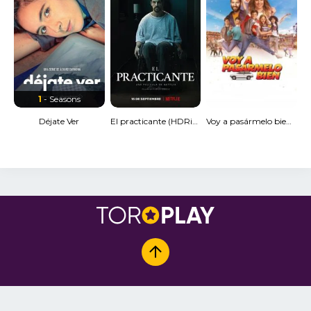
1
- Seasons
Déjate Ver
El practicante (HDRip) Torrent
Voy a pasármelo bien [Spanish]