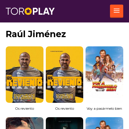
Raúl Jiménez
Os reviento
Os reviento
Voy a pasármelo bien