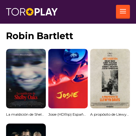
Robin Bartlett
La maldición de Shelby Oaks
Josie (HDRip) Español Torrent
A propósito de Llewyn Davis (MKV) Torrent