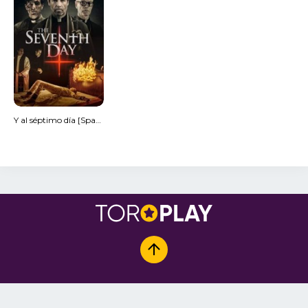
Y al séptimo día [Spanish]