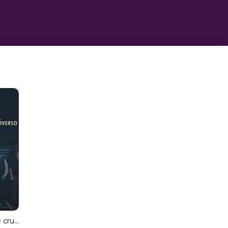
Extremadamente cruel, malvado y perverso (MKV) (Dual) Torrent