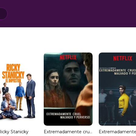
Ricky Stanicky
Extremadamente cruel, malvado y perverso (HDRip) Español Torrent