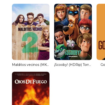
Malditos vecinos (MKV) Español Torrent
¡Scooby! (HDRip) Torrent
Go