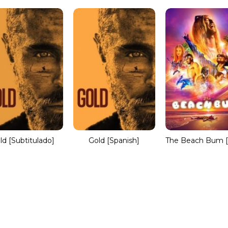
ld [Subtitulado]
Gold [Spanish]