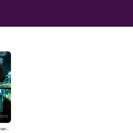
Locamente millonarios (MKV) (Dial) Torrent