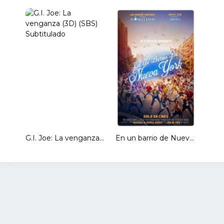
G.I. Joe: La venganza (3D) (SBS) Subtitulado
En un barrio de Nueva York [Spanish]