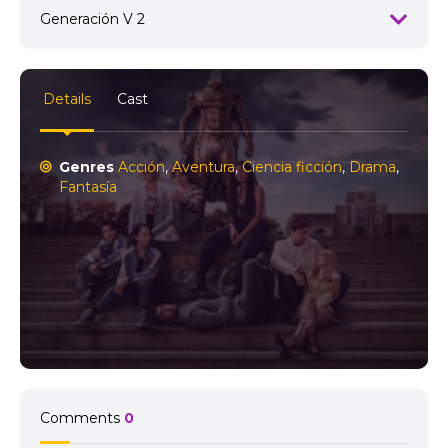
Generación V 2
1
Generación V 2x1
6 agosto, 2026
Details
Cast
2
Genres
Acción
,
Aventura
,
Ciencia ficción
,
Drama
,
Generación V 2x2
Fantasía
6 agosto, 2026
3
Generación V 2x3
6 agosto, 2026
4
Generación V 2x4
Comments
0
6 agosto, 2026