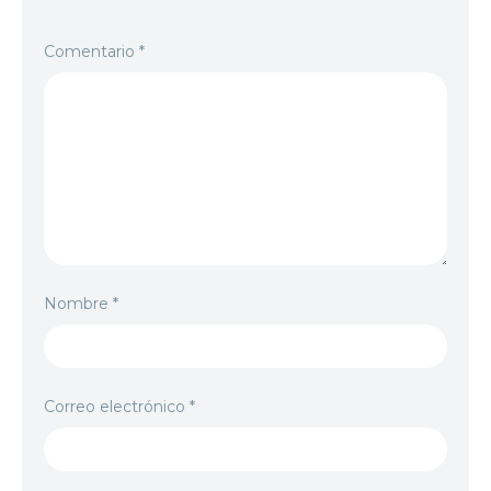
5
Comentario
*
Generación V 2x5
6 agosto, 2026
Nombre
*
Correo electrónico
*