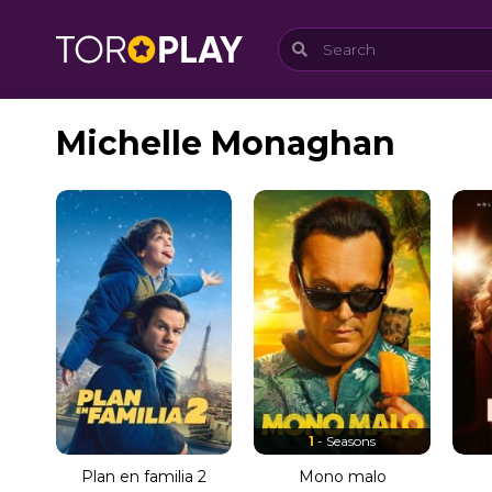
Michelle Monaghan
1
- Seasons
Plan en familia 2
Mono malo