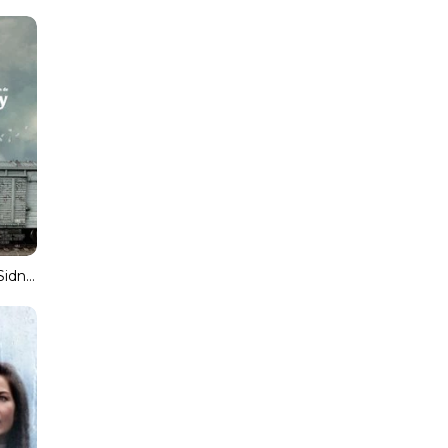
The Vanishing of Sidney Hall [2017] [DVD9]