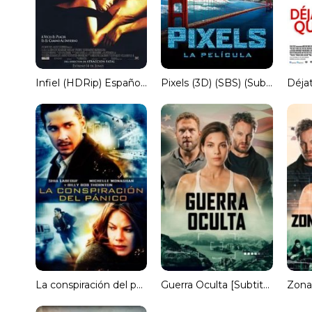
Infiel (HDRip) Español Torrent
Pixels (3D) (SBS) (Subtitulado) Torrent
La conspiración del pánico [Spanish]
Guerra Oculta [Subtitulado]