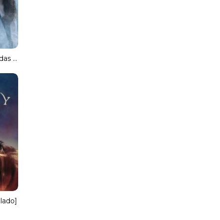
Cada respiro que das [Spanish]
ulado]