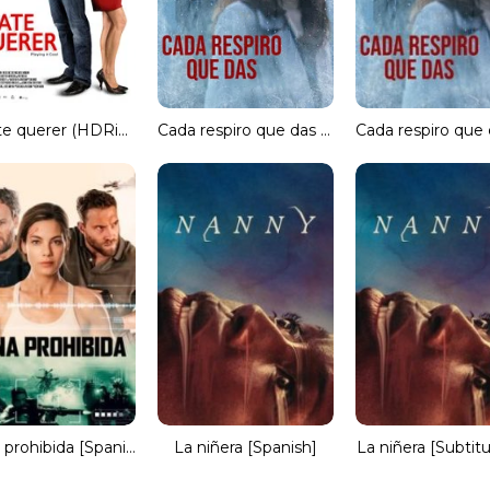
Déjate querer (HDRip) Español Torrent
Cada respiro que das (HDRip) Torrent
Zona prohibida [Spanish]
La niñera [Spanish]
La niñera [Subtit